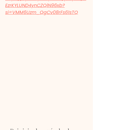
EzrKYLUND4ynCZQlN96xb?
si=VMM6Uzm_QgCv08rFs61sTQ