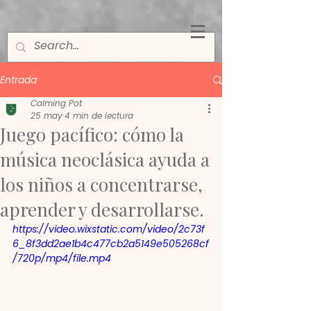
Entrada
Calming Pot
25 may
4 min de lectura
Juego pacífico: cómo la
música neoclásica ayuda a
los niños a concentrarse,
aprender y desarrollarse.
https://video.wixstatic.com/video/2c73f
6_8f3dd2ae1b4c477cb2a5149e505268cf
/720p/mp4/file.mp4