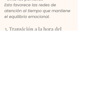
Esto favorece las redes de 
atención al tiempo que mantiene 
el equilibrio emocional.
3. Transición a la hora del 
baño
• Reproduce la misma lista de 
reproducción durante la hora del 
baño.
• Mantengan la voz suave
• Movimientos lentos
La repetición fortalece las 
asociaciones neuronales.
4. Historia y acuerdo
• Continúa la lista de 
reproducción durante la hora del 
cuento.