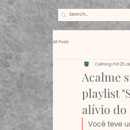
All Posts
Calming Pot
25 d
Acalme s
playlist 
alívio do
Você teve u