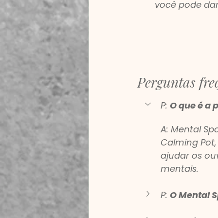
você pode dar
Perguntas fre
P: 
O que é a p
A: Mental Spa
Calming Pot,
ajudar os ouv
mentais.
P: 
O Mental S