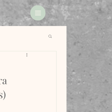
ra
s)
 