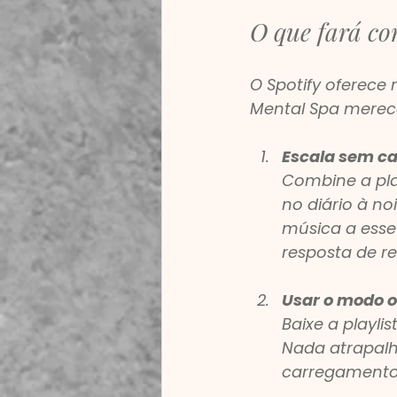
O que fará co
O Spotify oferece 
Mental Spa merec
Escala sem c
Combine a pla
no diário à no
música a esse
resposta de r
Usar o modo of
Baixe a playli
Nada atrapalh
carregamento