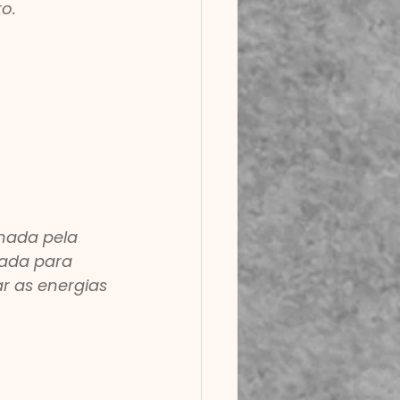
o.
onada pela 
iada para 
ar as energias 