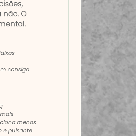
isões, 
 não. O 
mental. 
aixas 
 
am consigo 
g 
 mais 
unciona menos 
 e pulsante.