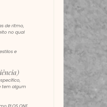
s de ritmo, 
ito no qual 
stilos e 
iência)
pecífico, 
e tem algum 
omo PLOS ONE 