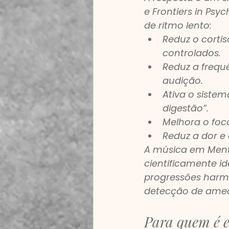
e Frontiers in Ps
de ritmo lento:
Reduz o corti
controlados.
Reduz a frequê
audição.
Ativa o siste
digestão”.
Melhora o foc
Reduz a dor e
A música em Menta
cientificamente i
progressões harmô
detecção de amea
Para quem é es