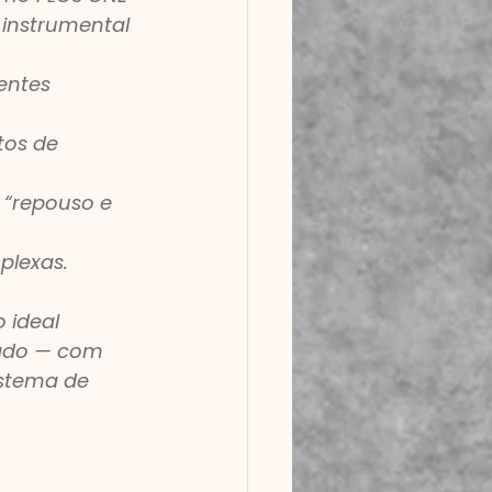
instrumental 
entes 
tos de 
 “repouso e 
plexas.
 ideal 
xado — com 
stema de 