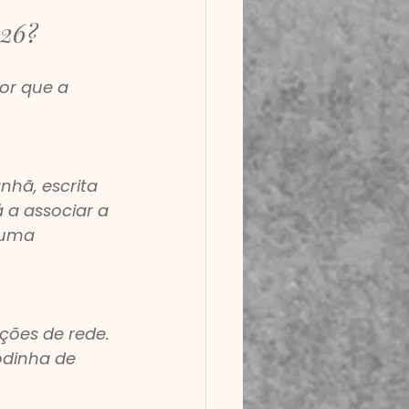
026?
or que a 
hã, escrita 
 a associar a 
 uma 
ções de rede. 
dinha de 