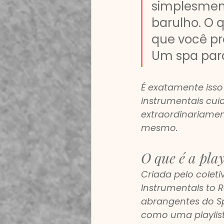
simplesmente
barulho. O 
que você pr
Um spa par
É exatamente isso 
instrumentais cu
extraordinariamen
mesmo.
O que é a play
Criada pelo colet
Instrumentals to 
abrangentes do Sp
como uma playlis