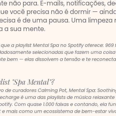
 não para. E-mails, notificações, dec
que você precisa não é dormir — ainda
ecisa é de uma pausa. Uma limpeza 
a a sua mente.
que a playlist Mental Spa no Spotify oferece: 969 f
idadosamente selecionadas que fazem uma coisa
te bem — elas dissolvem a tensão e te reconect
list "Spa Mental"?
ivo de curadores Calming Pot, Mental Spa: Soothin
Recharge é uma das playlists de música relaxante
otify. Com quase 1.000 faixas e contando, ela f
t e mais como um ecossistema de bem-estar vivo