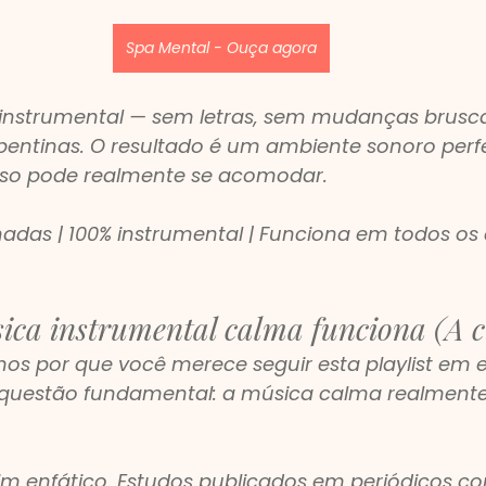
Spa Mental - Ouça agora
 instrumental — sem letras, sem mudanças brusca
pentinas. O resultado é um ambiente sonoro perfe
oso pode realmente se acomodar.
nadas | 100% instrumental | Funciona em todos os e
ica instrumental calma funciona (A c
os por que você merece seguir esta playlist em es
questão fundamental: a música calma realment
im enfático. Estudos publicados em periódicos c