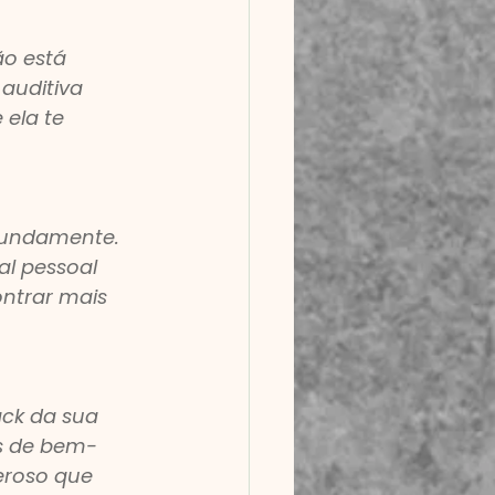
o está 
auditiva 
ela te 
fundamente. 
l pessoal 
ntrar mais 
ck da sua 
s de bem-
eroso que 