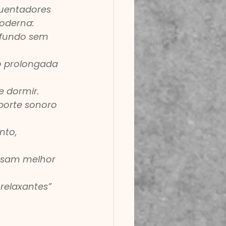
uentadores 
moderna:
ofundo sem 
o prolongada
e dormir.
porte sonoro 
to, 
ensam melhor 
relaxantes” 