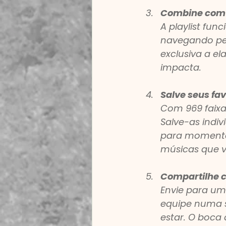
Combine com 
A playlist fu
navegando pel
exclusiva a e
impacta.
Salve seus fav
Com 969 faixa
Salve-as indi
para momentos
músicas que v
Compartilhe 
Envie para um
equipe numa 
estar. O boca