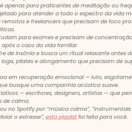
é apenas para praticantes de meditação ou freq
rojetado para atender a todo o espectro da vida 
 remotos e freelancers que precisam de foco pr
ticas.
studam para exames e precisam de concentraçã
 após o caos da vida familiar.
e de insônia e busca um ritual relaxante antes d
e ioga, pilates e alongamento que precisam de su
oa em recuperação emocional — luto, esgotamen
que busque uma companhia acústica suave.
criativos — escritores, designers, artistas — que p
 de calma.
ou no Spotify por “música calma”, “instrumentais 
viar o estresse”, 
esta playlist
 foi feita para você.