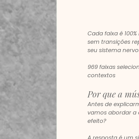
Cada faixa é 100%
sem transições re
seu sistema nerv
969 faixas selecio
contextos
Por que a mús
Antes de explicarm
vamos abordar a 
efeito?
A resposta é um s